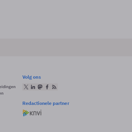
Volg ons
eidingen
en
Redactionele partner