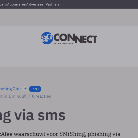
pers
Abonneren
Adverteren
Partners
sering Gids
PRO
tijd 1 minuut
0 reacties
ng via sms
cAfee waarschuwt voor SMiShing, phishing via