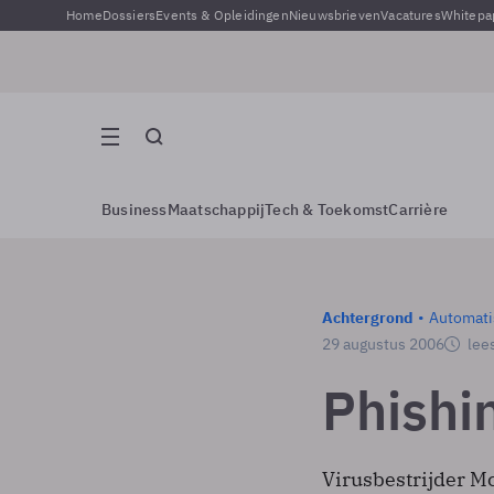
Home
Dossiers
Events & Opleidingen
Nieuwsbrieven
Vacatures
Whitepa
Business
Maatschappij
Tech & Toekomst
Carrière
Achtergrond
Automati
29 augustus 2006
lees
Phishi
Virusbestrijder M