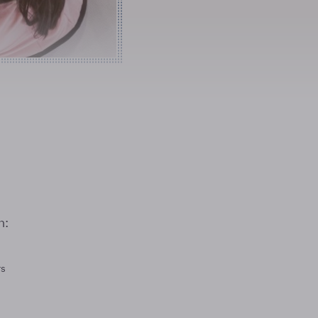
n:
rs