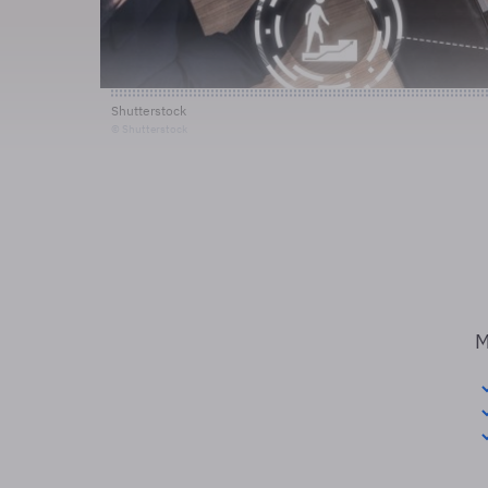
Shutterstock
© Shutterstock
M