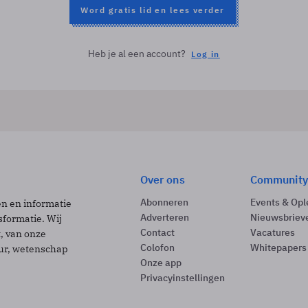
Word gratis lid en lees verder
Heb je al een account?
Log in
Over ons
Community
Abonneren
Events & Opl
ën en informatie
Adverteren
Nieuwsbriev
sformatie. Wij
Contact
Vacatures
t, van onze
Colofon
Whitepapers
uur, wetenschap
Onze app
Privacyinstellingen