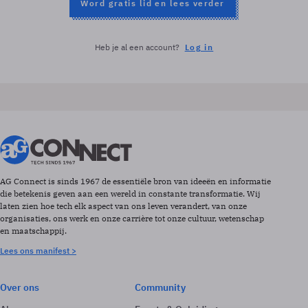
Word gratis lid en lees verder
Heb je al een account?
Log in
AG Connect is sinds 1967 de essentiële bron van ideeën en informatie
die betekenis geven aan een wereld in constante transformatie. Wij
laten zien hoe tech elk aspect van ons leven verandert, van onze
organisaties, ons werk en onze carrière tot onze cultuur, wetenschap
en maatschappij.
Lees ons manifest >
Over ons
Community