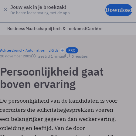
Jouw vak in je broekzak!
Download
De beste leeservaring met de app
Business
Maatschappij
Tech & Toekomst
Carrière
Achtergrond
Automatisering Gids
PRO
28 november 2002
leestijd 1 minuut
0 reacties
Persoonlijkheid gaat
boven ervaring
De persoonlijkheid van de kandidaten is voor
recruiters die sollicitatiegesprekken voeren
een belangrijker gegeven dan werkervaring,
opleiding en leeftijd. Van de door