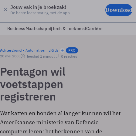
Jouw vak in je broekzak!
Download
De beste leeservaring met de app
Business
Maatschappij
Tech & Toekomst
Carrière
Achtergrond
Automatisering Gids
PRO
20 mei 2003
leestijd 1 minuut
0 reacties
Pentagon wil
voetstappen
registreren
Wat katten en honden al langer kunnen wil het
Amerikaanse ministerie van Defensie
computers leren: het herkennen van de