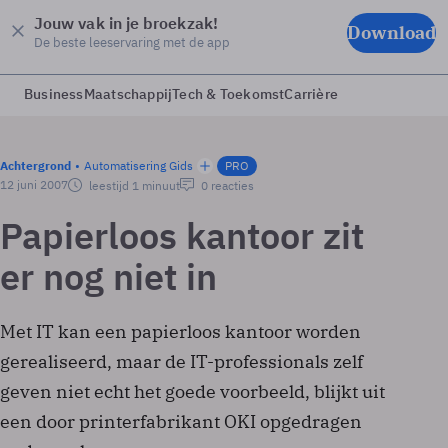
Jouw vak in je broekzak!
Download
De beste leeservaring met de app
Business
Maatschappij
Tech & Toekomst
Carrière
Achtergrond
Automatisering Gids
PRO
12 juni 2007
leestijd 1 minuut
0 reacties
Papierloos kantoor zit
er nog niet in
Met IT kan een papierloos kantoor worden
gerealiseerd, maar de IT-professionals zelf
geven niet echt het goede voorbeeld, blijkt uit
een door printerfabrikant OKI opgedragen