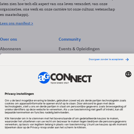
laten zien hoe tech elk aspect van ons leven verandert, van onze
organisaties, ons werk en onze carrière tot onze cultuur, wetenschap
en maatschappij.
Lees ons manifest >
Over ons
Community
Abonneren
Events & Opleidingen
Adverteren
Nieuwsbrieven
Contact
Vacatures
Colofon
Whitepapers
Onze app
Privacyinstellingen
Volg ons
Redactionele partner