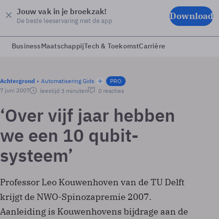
Jouw vak in je broekzak!
Download
De beste leeservaring met de app
Business
Maatschappij
Tech & Toekomst
Carrière
Achtergrond
Automatisering Gids
PRO
7 juni 2007
leestijd 3 minuten
0 reacties
‘Over vijf jaar hebben
we een 10 qubit-
systeem’
Professor Leo Kouwenhoven van de TU Delft
krijgt de NWO-Spinozapremie 2007.
Aanleiding is Kouwenhovens bijdrage aan de