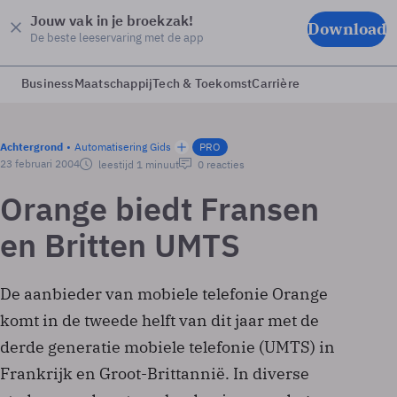
Jouw vak in je broekzak!
Download
De beste leeservaring met de app
Business
Maatschappij
Tech & Toekomst
Carrière
Achtergrond
Automatisering Gids
PRO
23 februari 2004
leestijd 1 minuut
0 reacties
Orange biedt Fransen
en Britten UMTS
De aanbieder van mobiele telefonie Orange
komt in de tweede helft van dit jaar met de
derde generatie mobiele telefonie (UMTS) in
Frankrijk en Groot-Brittannië. In diverse