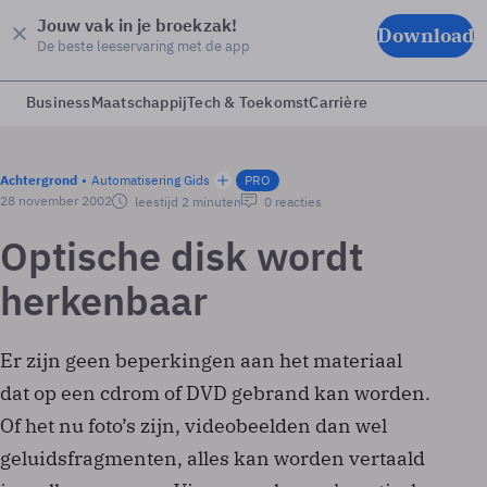
Jouw vak in je broekzak!
Download
De beste leeservaring met de app
Business
Maatschappij
Tech & Toekomst
Carrière
Achtergrond
Automatisering Gids
PRO
28 november 2002
leestijd 2 minuten
0 reacties
Optische disk wordt
herkenbaar
Er zijn geen beperkingen aan het materiaal
dat op een cd­rom of DVD gebrand kan worden.
Of het nu foto’s zijn, videobeelden dan wel
geluidsfragmenten, alles kan worden vertaald