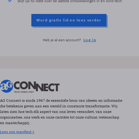
Blijf up-to-date over de laatste ontwikkelingen in en rond tech
Word gratis lid en lees verder
Heb je al een account?
Log in
AG Connect is sinds 1967 de essentiële bron van ideeën en informatie
die betekenis geven aan een wereld in constante transformatie. Wij
laten zien hoe tech elk aspect van ons leven verandert, van onze
organisaties, ons werk en onze carrière tot onze cultuur, wetenschap
en maatschappij.
Lees ons manifest >