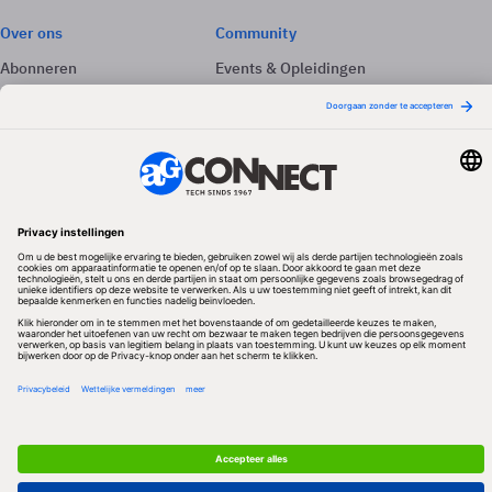
Over ons
Community
Abonneren
Events & Opleidingen
Adverteren
Nieuwsbrieven
Contact
Vacatures
Colofon
Whitepapers
Onze app
Privacyinstellingen
Volg ons
Redactionele partner
Algemene Voorwaarden & Copyrights
Privacy & Cookies