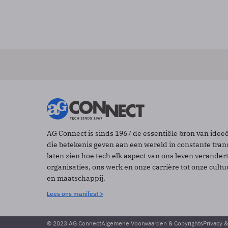
AG Connect is sinds 1967 de essentiële bron van idee
die betekenis geven aan een wereld in constante tran
laten zien hoe tech elk aspect van ons leven verander
organisaties, ons werk en onze carrière tot onze cult
en maatschappij.
Lees ons manifest >
© 2023 AG Connect
Algemene Voorwaarden & Copyrights
Privacy 