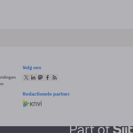
Volg ons
eidingen
en
Redactionele partner