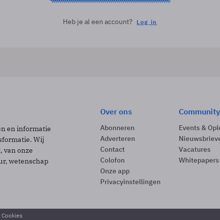
Heb je al een account?
Log in
Over ons
Community
Abonneren
Events & Opl
ën en informatie
Adverteren
Nieuwsbriev
sformatie. Wij
Contact
Vacatures
t, van onze
Colofon
Whitepapers
uur, wetenschap
Onze app
Privacyinstellingen
& Cookies