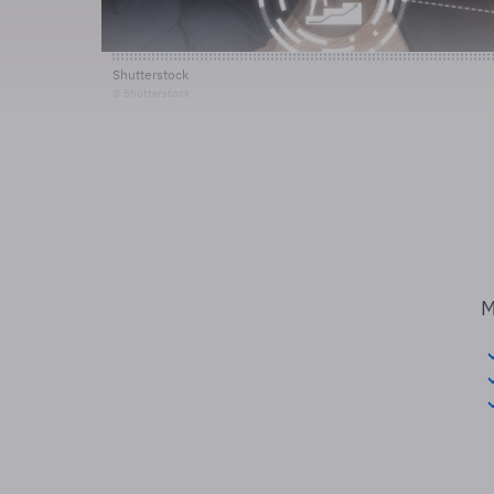
Shutterstock
© Shutterstock
M