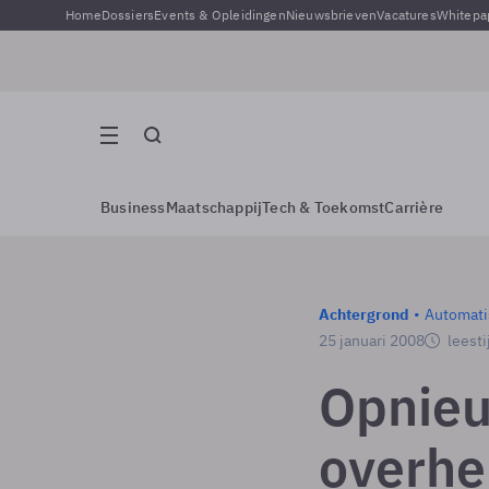
Home
Dossiers
Events & Opleidingen
Nieuwsbrieven
Vacatures
Whitepa
Business
Maatschappij
Tech & Toekomst
Carrière
Achtergrond
Automati
25 januari 2008
leesti
Opnieu
overhe