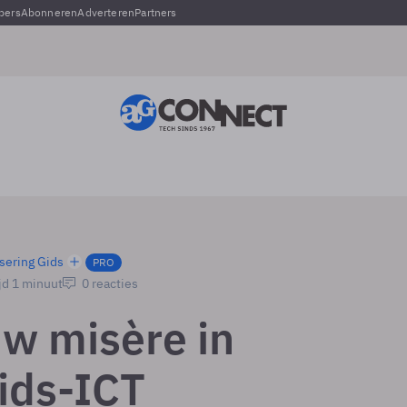
pers
Abonneren
Adverteren
Partners
sering Gids
PRO
jd 1 minuut
0 reacties
w misère in
ids-ICT