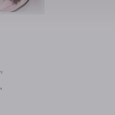
n:
rs