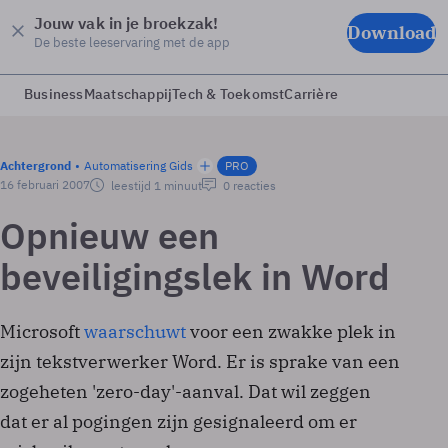
Jouw vak in je broekzak!
Download
De beste leeservaring met de app
Business
Maatschappij
Tech & Toekomst
Carrière
Achtergrond
Automatisering Gids
PRO
16 februari 2007
leestijd 1 minuut
0 reacties
Opnieuw een
beveiligingslek in Word
Microsoft
waarschuwt
voor een zwakke plek in
zijn tekstverwerker Word. Er is sprake van een
zogeheten 'zero-day'-aanval. Dat wil zeggen
dat er al pogingen zijn gesignaleerd om er