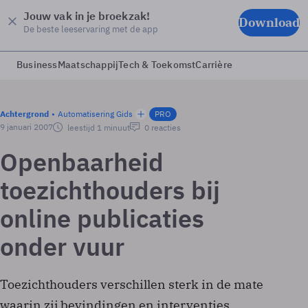
Jouw vak in je broekzak!
Download
De beste leeservaring met de app
Business
Maatschappij
Tech & Toekomst
Carrière
Achtergrond
Automatisering Gids
PRO
9 januari 2007
leestijd 1 minuut
0 reacties
Openbaarheid
toezichthouders bij
online publicaties
onder vuur
Toezichthouders verschillen sterk in de mate
waarin zij bevindingen en interventies