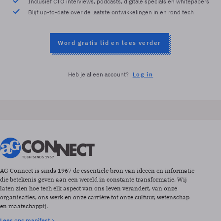
Inclusief CTO interviews, podcasts, digitale specials en whitepapers
Blijf up-to-date over de laatste ontwikkelingen in en rond tech
Word gratis lid en lees verder
Heb je al een account?
Log in
AG Connect is sinds 1967 de essentiële bron van ideeën en informatie
die betekenis geven aan een wereld in constante transformatie. Wij
laten zien hoe tech elk aspect van ons leven verandert, van onze
organisaties, ons werk en onze carrière tot onze cultuur, wetenschap
en maatschappij.
Lees ons manifest >