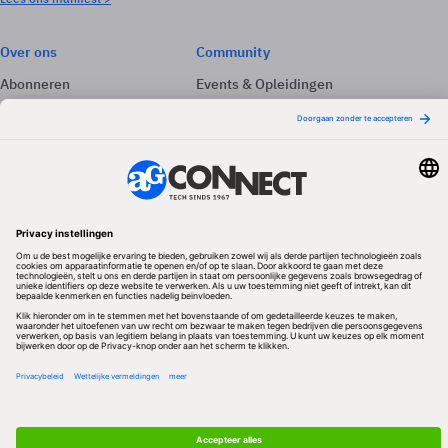
Over ons
Community
Abonneren
Events & Opleidingen
Adverteren
Nieuwsbrieven
Contact
Vacatures
Colofon
Whitepapers
Onze app
Privacyinstellingen
Volg ons
Redactionele partner
Algemene Voorwaarden & Copyrights
Privacy & Cookies