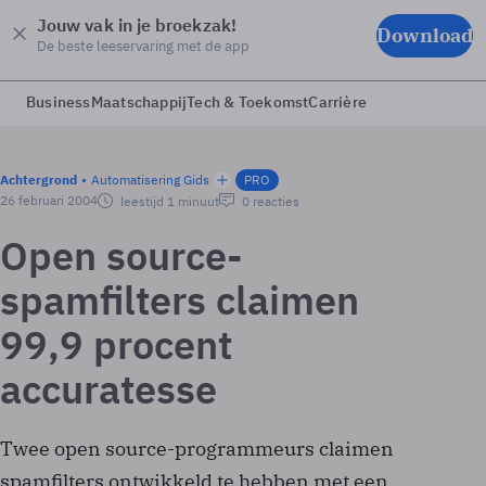
Jouw vak in je broekzak!
Download
De beste leeservaring met de app
Business
Maatschappij
Tech & Toekomst
Carrière
Achtergrond
Automatisering Gids
PRO
26 februari 2004
leestijd 1 minuut
0 reacties
Open source-
spamfilters claimen
99,9 procent
accuratesse
Twee open source-programmeurs claimen
spamfilters ontwikkeld te hebben met een