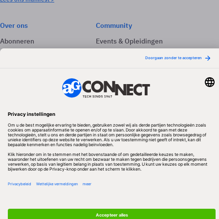
Over ons
Community
Abonneren
Events & Opleidingen
Adverteren
Nieuwsbrieven
Contact
Vacatures
Colofon
Whitepapers
Onze app
Privacyinstellingen
Volg ons
Redactionele partner
Algemene Voorwaarden & Copyrights
Privacy & Cookies