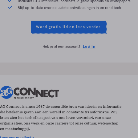
Inclusief CTO interviews, podcasts, digitale specials en whitepapers
Blijf up-to-date over de laatste ontwikkelingen in en rond tech
Word gratis lid en lees verder
Heb je al een account?
Log in
AG Connect is sinds 1967 de essentiële bron van ideeën en informatie
die betekenis geven aan een wereld in constante transformatie. Wij
laten zien hoe tech elk aspect van ons leven verandert, van onze
organisaties, ons werk en onze carrière tot onze cultuur, wetenschap
en maatschappij.
Lees ons manifest >