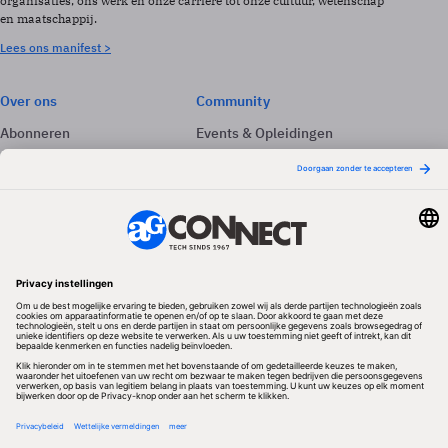
organisaties, ons werk en onze carrière tot onze cultuur, wetenschap
en maatschappij.
Lees ons manifest >
Over ons
Community
Abonneren
Events & Opleidingen
Adverteren
Nieuwsbrieven
Contact
Vacatures
Colofon
Whitepapers
Onze app
Privacyinstellingen
Volg ons
Redactionele partner