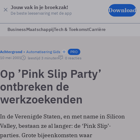
Jouw vak in je broekzak!
Download
De beste leeservaring met de app
Business
Maatschappij
Tech & Toekomst
Carrière
Achtergrond
Automatisering Gids
PRO
10 mei 2001
leestijd 3 minuten
0 reacties
Op ’Pink Slip Party’
ontbreken de
werkzoekenden
In de Verenigde Staten, en met name in Silicon
Valley, bestaan ze al langer: de ‘Pink Slip’-
parties. Grote bijeenkomsten waar