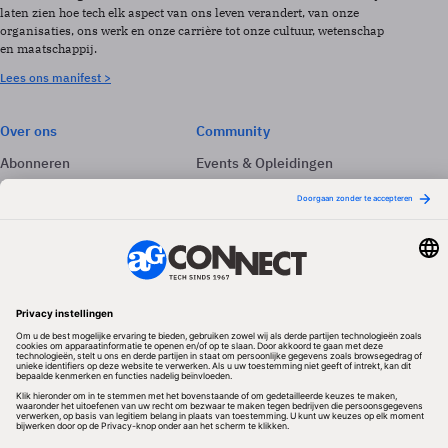
laten zien hoe tech elk aspect van ons leven verandert, van onze
organisaties, ons werk en onze carrière tot onze cultuur, wetenschap
en maatschappij.
Lees ons manifest >
Over ons
Community
Abonneren
Events & Opleidingen
Adverteren
Nieuwsbrieven
Contact
Vacatures
Colofon
Whitepapers
Onze app
Privacyinstellingen
Volg ons
Redactionele partner