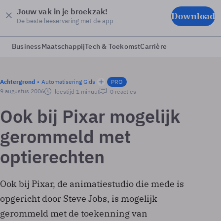
Jouw vak in je broekzak!
Download
De beste leeservaring met de app
Business
Maatschappij
Tech & Toekomst
Carrière
Achtergrond
Automatisering Gids
PRO
9 augustus 2006
leestijd 1 minuut
0 reacties
Ook bij Pixar mogelijk
gerommeld met
optierechten
Ook bij Pixar, de animatiestudio die mede is
opgericht door Steve Jobs, is mogelijk
gerommeld met de toekenning van