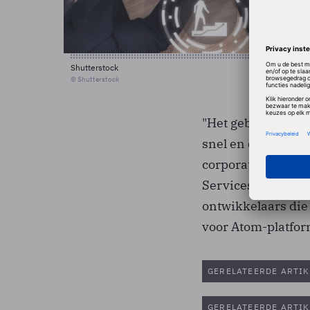
Shutterstock
© Shutterstock
"Het gebruik van 
snel en daar kunn
corporate vice pr
Services Group. "
ontwikkelaars die
voor Atom-platfor
GERELATEERDE ARTIK
GERELATEERDE ARTIK