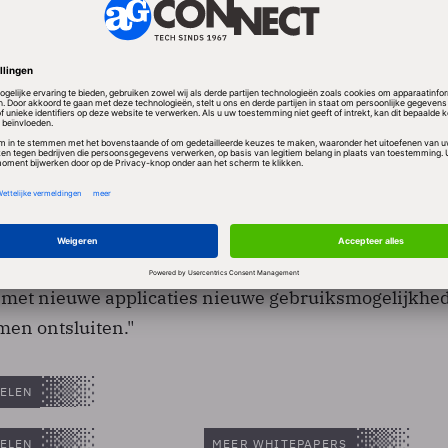
op Atom gebaseerde netbooks door consumenten gro
en ontwikkelaars nu van profiteren", zegt Renee Jam
esident en general manager van Intel's Software and
We zijn enthousiast over de innovatiekracht en energ
 met nieuwe applicaties nieuwe gebruiksmogelijkhe
men ontsluiten."
ELEN
ELEN
MEER WHITEPAPERS