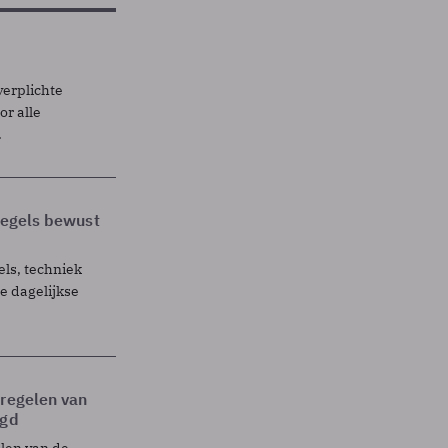
verplichte
r alle
.
 regels bewust
els, techniek
 dagelijkse
tregelen van
egd
elen van de