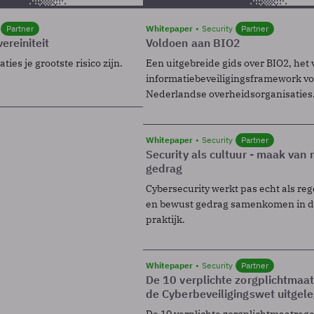
Partner
Whitepaper
Security
Partner
ereiniteit
Voldoen aan BIO2
ies je grootste risico zijn.
Een uitgebreide gids over BIO2, het 
informatiebeveiligingsframework voo
Nederlandse overheidsorganisaties
Whitepaper
Security
Partner
Security als cultuur - maak van
gedrag
Cybersecurity werkt pas echt als reg
en bewust gedrag samenkomen in de
praktijk.
Whitepaper
Security
Partner
De 10 verplichte zorgplichtmaa
de Cyberbeveiligingswet uitgel
De 10 verplichte zorgplichtmaatreg