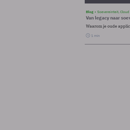
Blog
Soevereinteit, Cloud
Van legacy naar soev
Waarom je oude applicat
1 min