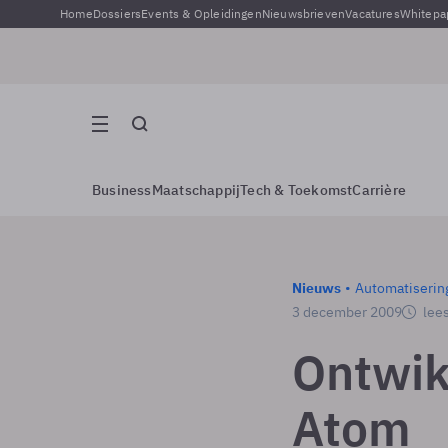
Home
Dossiers
Events & Opleidingen
Nieuwsbrieven
Vacatures
Whitepa
Business
Maatschappij
Tech & Toekomst
Carrière
Nieuws
Automatiserin
3 december 2009
lees
Ontwik
Atom