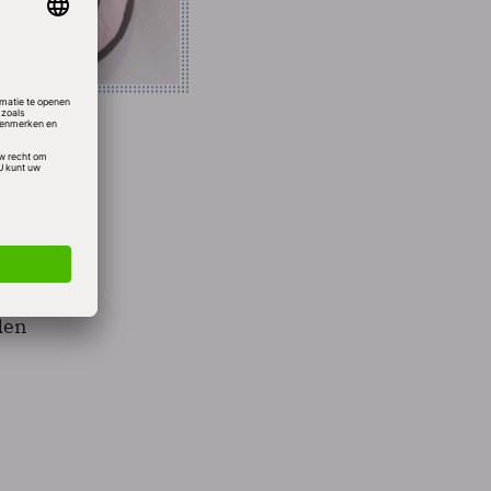
eit
es,
ie van
den