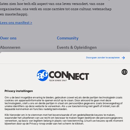
laten zien hoe tech elk aspect van ons leven verandert, van onze
organisaties, ons werk en onze carrière tot onze cultuur, wetenschap
en maatschappij.
Lees ons manifest >
Over ons
Community
Abonneren
Events & Opleidingen
Adverteren
Nieuwsbrieven
Contact
Vacatures
Colofon
Whitepapers
Onze app
Privacyinstellingen
Volg ons
Redactionele partner