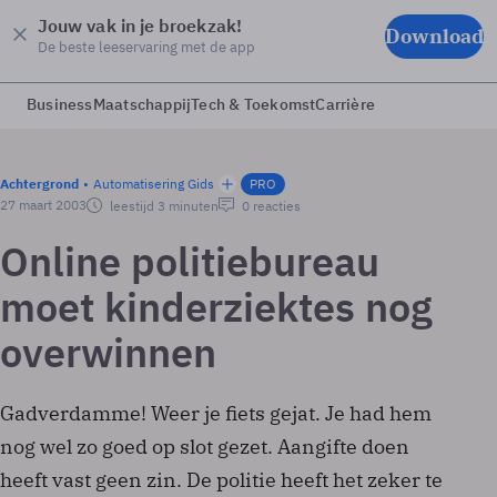
Jouw vak in je broekzak!
Download
De beste leeservaring met de app
Business
Maatschappij
Tech & Toekomst
Carrière
Achtergrond
Automatisering Gids
PRO
27 maart 2003
leestijd 3 minuten
0 reacties
Online politiebureau
moet kinderziektes nog
overwinnen
Gadverdamme! Weer je fiets gejat. Je had hem
nog wel zo goed op slot gezet. Aangifte doen
heeft vast geen zin. De politie heeft het zeker te