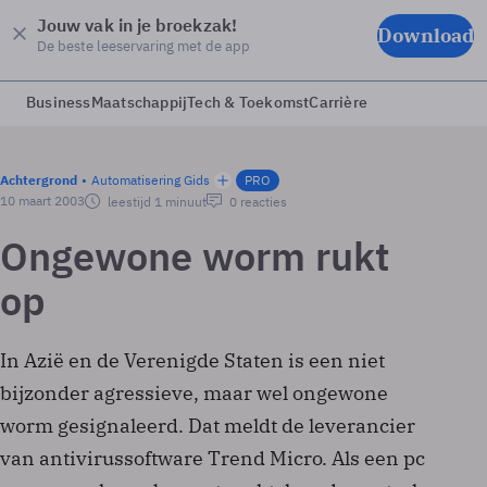
Jouw vak in je broekzak!
Download
De beste leeservaring met de app
Business
Maatschappij
Tech & Toekomst
Carrière
Achtergrond
Automatisering Gids
PRO
10 maart 2003
leestijd 1 minuut
0 reacties
Ongewone worm rukt
op
In Azië en de Verenigde Staten is een niet
bijzonder agressieve, maar wel ongewone
worm gesignaleerd. Dat meldt de leverancier
van antivirussoftware Trend Micro. Als een pc