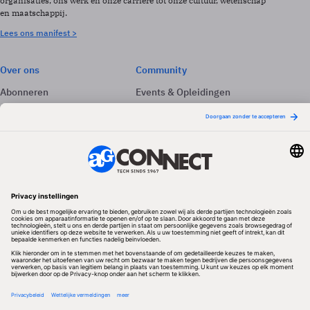
organisaties, ons werk en onze carrière tot onze cultuur, wetenschap
en maatschappij.
Lees ons manifest >
Over ons
Community
Abonneren
Events & Opleidingen
Adverteren
Nieuwsbrieven
Contact
Vacatures
Colofon
Whitepapers
Onze app
Privacyinstellingen
Volg ons
Redactionele partner