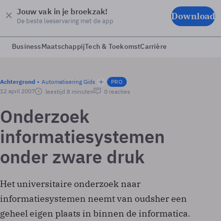
Jouw vak in je broekzak!
Download
De beste leeservaring met de app
Business
Maatschappij
Tech & Toekomst
Carrière
Achtergrond
Automatisering Gids
PRO
12 april 2007
leestijd 8 minuten
0 reacties
Onderzoek
informatiesystemen
onder zware druk
Het universitaire onderzoek naar
informatiesystemen neemt van oudsher een
geheel eigen plaats in binnen de informatica.