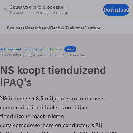
Jouw vak in je broekzak!
Download
De beste leeservaring met de app
Business
Maatschappij
Tech & Toekomst
Carrière
Achtergrond
Automatisering Gids
PRO
16 december 2003
leestijd 1 minuut
0 reacties
NS koopt tienduizend
iPAQ's
NS investeert 8,5 miljoen euro in nieuwe
communicatiemiddelen voor bijna
tienduizend machinisten,
servicemedewerkers en conducteurs Zij