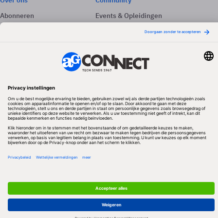
Over ons
Community
Abonneren
Events & Opleidingen
Adverteren
Nieuwsbrieven
Contact
Vacatures
Colofon
Whitepapers
Onze app
Privacyinstellingen
Volg ons
Redactionele partner
Algemene Voorwaarden & Copyrights
Privacy & Cookies