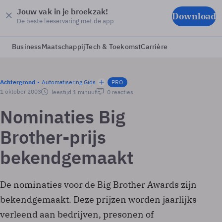
Jouw vak in je broekzak!
Download
De beste leeservaring met de app
Business
Maatschappij
Tech & Toekomst
Carrière
Achtergrond
Automatisering Gids
PRO
1 oktober 2003
leestijd 1 minuut
0 reacties
Nominaties Big
Brother-prijs
bekendgemaakt
De nominaties voor de Big Brother Awards zijn
bekendgemaakt. Deze prijzen worden jaarlijks
verleend aan bedrijven, presonen of