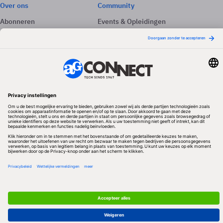
Over ons
Community
Abonneren
Events & Opleidingen
Adverteren
Nieuwsbrieven
Contact
Vacatures
Colofon
Whitepapers
Onze app
Privacyinstellingen
Volg ons
Redactionele partner
Algemene Voorwaarden & Copyrights
Privacy & Cookies