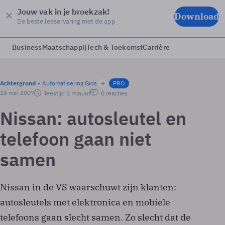
Jouw vak in je broekzak!
Download
De beste leeservaring met de app
Business
Maatschappij
Tech & Toekomst
Carrière
Achtergrond
Automatisering Gids
PRO
25 mei 2007
leestijd 1 minuut
0 reacties
Nissan: autosleutel en
telefoon gaan niet
samen
Nissan in de VS waarschuwt zijn klanten:
autosleutels met elektronica en mobiele
telefoons gaan slecht samen. Zo slecht dat de