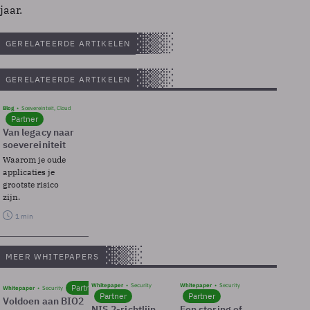
jaar.
GERELATEERDE ARTIKELEN
GERELATEERDE ARTIKELEN
Blog
Soevereinteit, Cloud
Partner
Van legacy naar
soevereiniteit
Waarom je oude
applicaties je
grootste risico
zijn.
1 min
MEER WHITEPAPERS
Whitepaper
Security
Whitepaper
Security
Partner
Whitepaper
Security
Partner
Partner
Voldoen aan BIO2
NIS 2-richtlijn
Een storing of