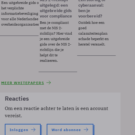
Een uitgebreide gids over BIO2,
uitgelegd: een
cyberaanval:
het verplichte
uitgebreide gids
ben je
informatiebeveiligingsframework
voor compliance
voorbereid?
voor alle Nederlandse
Ben je compliant
Ontdek hoe een
overheidsorganisaties.
met de NIS 2-
goed
richtlijn? Hier vind
calamiteitenplan
je een uitgebreide
schade beperkt en
gids over de NIS 2-
herstel versnelt.
richtlijn die je
helpt dit te
realiseren.
MEER WHITEPAPERS
Reacties
Om een reactie achter te laten is een account
vereist.
Inloggen
Word abonnee