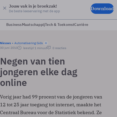
Jouw vak in je broekzak!
Download
De beste leeservaring met de app
Business
Maatschappij
Tech & Toekomst
Carrière
Nieuws
Automatisering Gids
30 juni 2010
leestijd 1 minuut
0 reacties
Negen van tien
jongeren elke dag
online
Vorig jaar had 99 procent van de jongeren van
12 tot 25 jaar toegang tot internet, maakte het
Centraal Bureau voor de Statistiek bekend. Ze