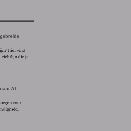
itgebreide
ijn? Hier vind
richtlijn die je
 naar AI
zorgen voor
endigheid.