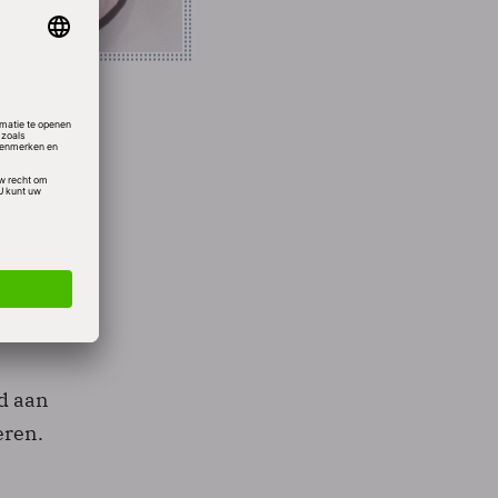
erlijk,
ter dan
een
od aan
eren.