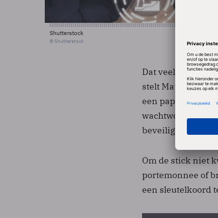
Shutterstock
© Shutterstock
Dat veel gebruiker
stelt Matthieu Val
een paperclip. Da
wachtwoord. Dit k
beveiligingssoftwa
Om de stick niet k
portemonnee of br
een sleutelkoord 