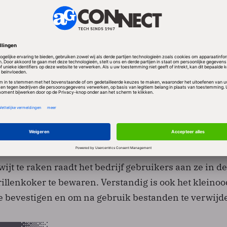
s de digitale opslagmedia kwijtraken is niet verwond
k van Imation. "De kleinste usb-flashdrive is niet gro
arom zou ik iedereen aanraden ze te beveiligen met 
un je makkelijk doen met de meegeleverde
re.''
wijt te raken raadt het bedrijf gebruikers aan ze in de
illenkoker te bewaren. Verstandig is ook het kleino
te bevestigen en om na gebruik bestanden te verwijd