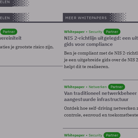
ELEN
ELEN
MEER WHITEPAPERS
Partner
Whitepaper
Security
Partner
ereiniteit
NIS 2-richtlijn uitgelegd: een u
gids voor compliance
ies je grootste risico zijn.
Ben je compliant met de NIS 2-richtl
je een uitgebreide gids over de NIS 2-
helpt dit te realiseren.
Whitepaper
Netwerken
Partner
Van traditioneel netwerkbeheer
aangestuurde infrastructuur
Ontdek hoe self-driving netwerken 
controle, eenvoud en toekomstbest
Whitepaper
Security
Partner