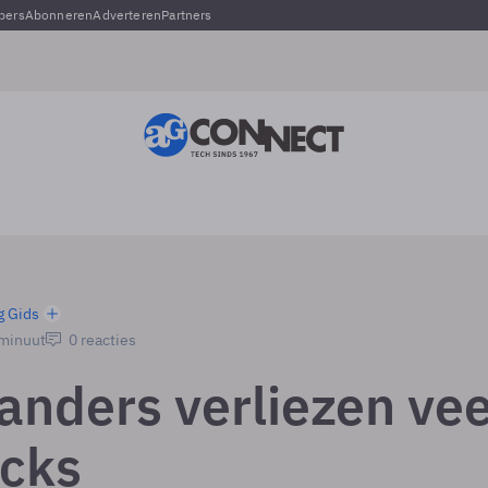
pers
Abonneren
Adverteren
Partners
g Gids
 minuut
0 reacties
anders verliezen vee
icks