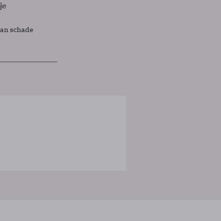
je
lan schade