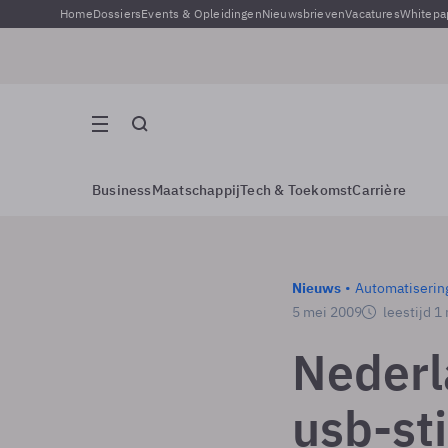
Home
Dossiers
Events & Opleidingen
Nieuwsbrieven
Vacatures
Whitepa
Business
Maatschappij
Tech & Toekomst
Carrière
Nieuws
Automatiserin
5 mei 2009
leestijd 1
Nederl
usb-st