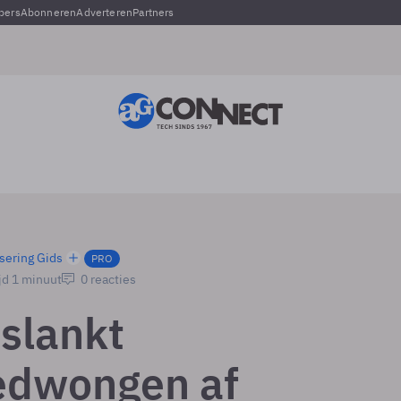
pers
Abonneren
Adverteren
Partners
sering Gids
PRO
jd 1 minuut
0 reacties
slankt
edwongen af