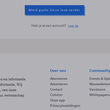
Word gratis lid en lees verder
Heb je al een account?
Log in
Over ons
Community
Abonneren
Events & Opl
ën en informatie
Adverteren
Nieuwsbriev
sformatie. Wij
Contact
Vacatures
t, van onze
Colofon
Whitepapers
uur, wetenschap
Onze app
Privacyinstellingen