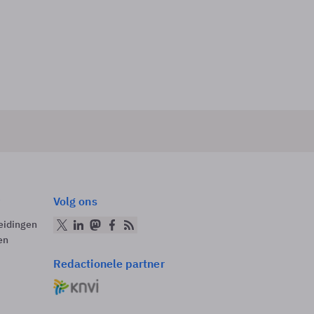
Volg ons
eidingen
en
Redactionele partner