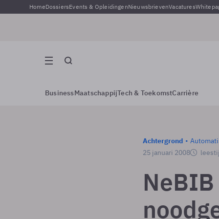
Home
Dossiers
Events & Opleidingen
Nieuwsbrieven
Vacatures
Whitepa
Business
Maatschappij
Tech & Toekomst
Carrière
Achtergrond
Automati
25 januari 2008
leesti
NeBIB 
noodg