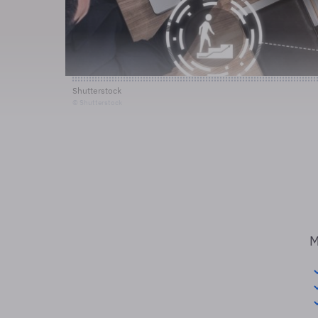
Shutterstock
© Shutterstock
M