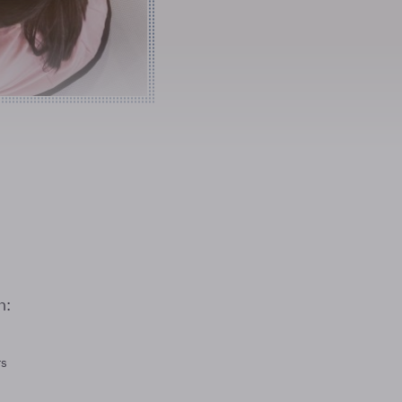
n:
rs