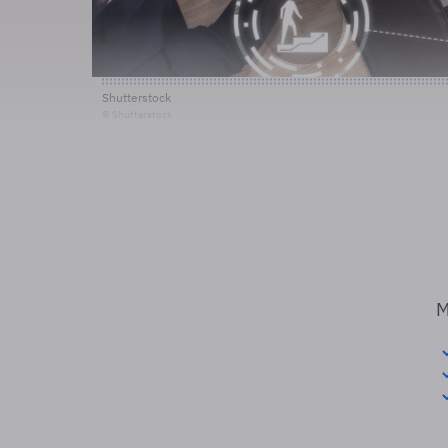
Shutterstock
© Shutterstock
M