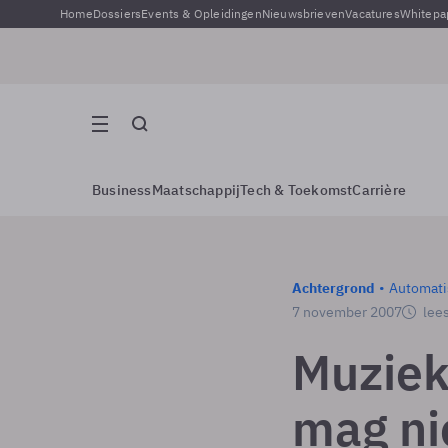
Home
Dossiers
Events & Opleidingen
Nieuwsbrieven
Vacatures
Whitepa
Business
Maatschappij
Tech & Toekomst
Carrière
Achtergrond
Automati
7 november 2007
lees
Muziek
mag ni