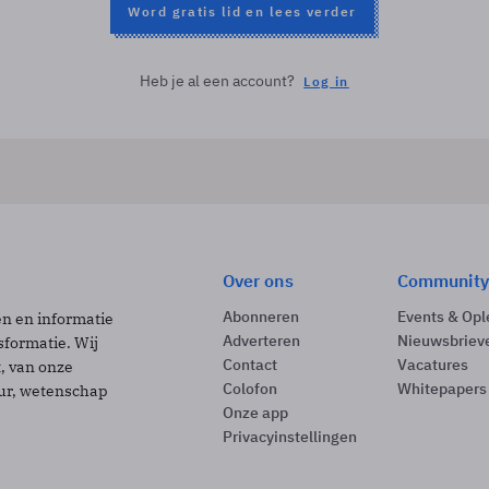
Word gratis lid en lees verder
Heb je al een account?
Log in
Over ons
Community
Abonneren
Events & Opl
ën en informatie
Adverteren
Nieuwsbriev
sformatie. Wij
Contact
Vacatures
t, van onze
Colofon
Whitepapers
uur, wetenschap
Onze app
Privacyinstellingen