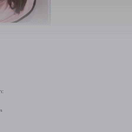
n:
rs