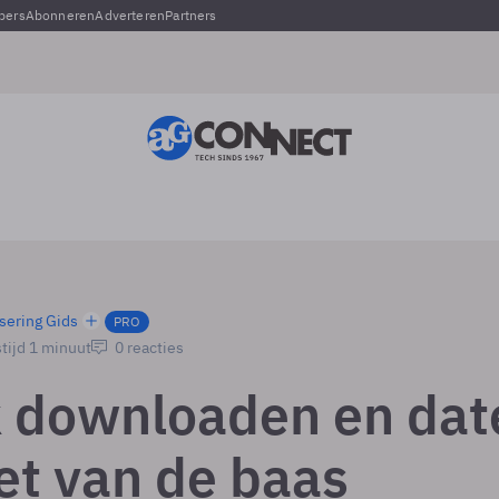
pers
Abonneren
Adverteren
Partners
sering Gids
PRO
tijd 1 minuut
0 reacties
 downloaden en dat
et van de baas