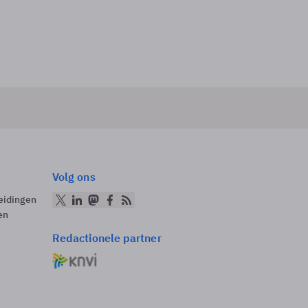
Volg ons
eidingen
en
Redactionele partner