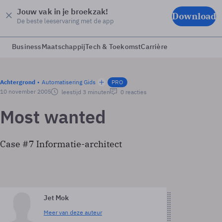
Jouw vak in je broekzak!
Download
De beste leeservaring met de app
Business
Maatschappij
Tech & Toekomst
Carrière
Achtergrond
Automatisering Gids
PRO
10 november 2005
leestijd 3 minuten
0 reacties
Most wanted
Case #7 Informatie-architect
Jet Mok
Meer van deze auteur