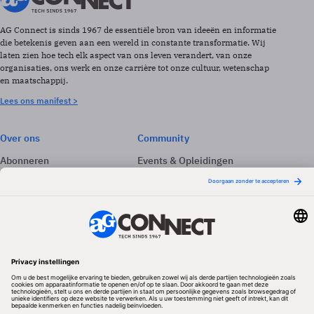
AG Connect is sinds 1967 de essentiële bron van ideeën en informatie
die betekenis geven aan een wereld in constante transformatie. Wij
laten zien hoe tech elk aspect van ons leven verandert, van onze
organisaties, ons werk en onze carrière tot onze cultuur, wetenschap
en maatschappij.
Lees ons manifest >
Over ons
Community
Abonneren
Events & Opleidingen
Adverteren
Nieuwsbrieven
Contact
Vacatures
Colofon
Whitepapers
Onze app
Privacyinstellingen
Volg ons