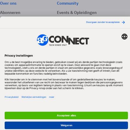
Over ons
Community
Abonneren
Events & Opleidingen
Adverteren
Nieuwsbrieven
Contact
Vacatures
Colofon
Whitepapers
Onze app
Privacyinstellingen
Volg ons
Redactionele partner
Algemene Voorwaarden & Copyrights
Privacy & Cookies