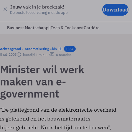
Jouw vak in je broekzak!
Download
De beste leeservaring met de app
Business
Maatschappij
Tech & Toekomst
Carrière
Achtergrond
Automatisering Gids
PRO
8 juli 2003
leestijd 1 minuut
0 reacties
Minister wil werk
maken van e-
government
"De plattegrond van de elektronische overheid
is getekend en het bouwmateriaal is
bijeengebracht. Nu is het tijd om te bouwen",