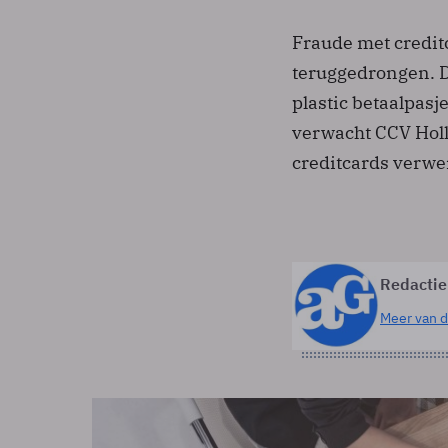
Fraude met credit
teruggedrongen. D
plastic betaalpasj
verwacht CCV Holl
creditcards verwe
Redactie
Meer van d