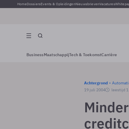
Home
Dossiers
Events & Opleidingen
Nieuwsbrieven
Vacatures
Whitepa
Business
Maatschappij
Tech & Toekomst
Carrière
Achtergrond
Automati
19 juli 2004
leestijd 
Minder
credit