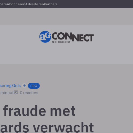
pers
Abonneren
Adverteren
Partners
sering Gids
PRO
1 minuut
0 reacties
 fraude met
cards verwacht