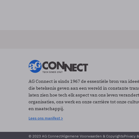
AG Connect is sinds 1967 de essentiële bron van idee
die betekenis geven aan een wereld in constante tran
laten zien hoe tech elk aspect van ons leven verander
organisaties, ons werk en onze carrière tot onze cult
en maatschappij.
Lees ons manifest >
© 2023 AG Connect
Algemene Voorwaarden & Copyrights
Privacy 