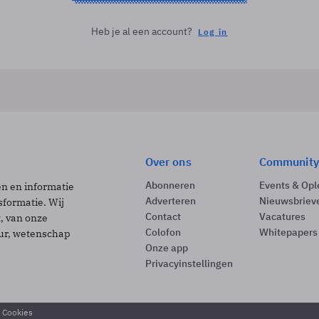
Heb je al een account?
Log in
Over ons
Community
Abonneren
Events & Opl
ën en informatie
Adverteren
Nieuwsbriev
sformatie. Wij
Contact
Vacatures
t, van onze
Colofon
Whitepapers
uur, wetenschap
Onze app
Privacyinstellingen
& Cookies