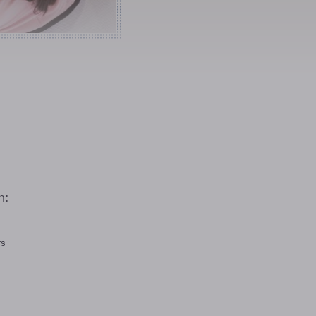
n:
rs