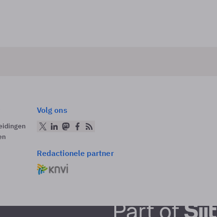
Volg ons
eidingen
en
Redactionele partner