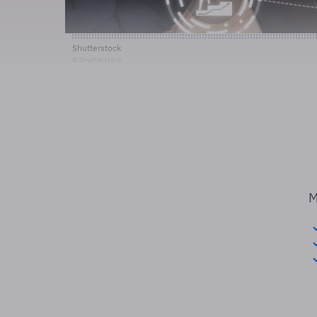
Shutterstock
© Shutterstock
M