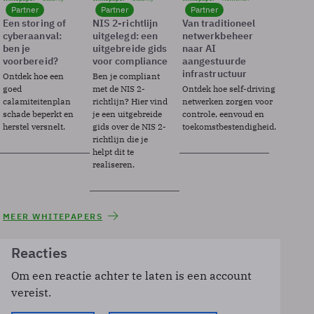
Partner
Partner
Partner
Een storing of
NIS 2-richtlijn
Van traditioneel
cyberaanval:
uitgelegd: een
netwerkbeheer
ben je
uitgebreide gids
naar AI
voorbereid?
voor compliance
aangestuurde
infrastructuur
Ontdek hoe een
Ben je compliant
goed
met de NIS 2-
Ontdek hoe self-driving
calamiteitenplan
richtlijn? Hier vind
netwerken zorgen voor
schade beperkt en
je een uitgebreide
controle, eenvoud en
herstel versnelt.
gids over de NIS 2-
toekomstbestendigheid.
richtlijn die je
helpt dit te
realiseren.
MEER WHITEPAPERS
Reacties
Om een reactie achter te laten is een account
vereist.