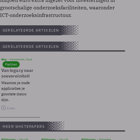
miljoen euro extra ingezet voor investeringen in
grootschalige onderzoeksfaciliteiten, waaronder
ICT-onderzoeksinfrastructuur.
GERELATEERDE ARTIKELEN
GERELATEERDE ARTIKELEN
Blog
Soevereinteit, Cloud
Partner
Van legacy naar
soevereiniteit
Waarom je oude
applicaties je
grootste risico
zijn.
1 min
MEER WHITEPAPERS
Whitepaper
Security
Whitepaper
Security
Whitepaper
Netwerken