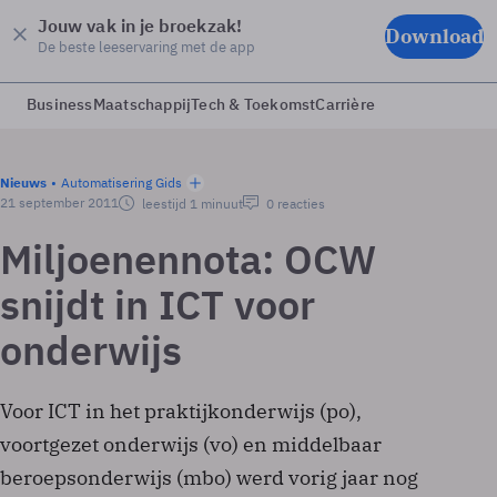
Jouw vak in je broekzak!
Download
De beste leeservaring met de app
Business
Maatschappij
Tech & Toekomst
Carrière
Nieuws
Automatisering Gids
21 september 2011
leestijd 1 minuut
0 reacties
Miljoenennota: OCW
snijdt in ICT voor
onderwijs
Voor ICT in het praktijkonderwijs (po),
voortgezet onderwijs (vo) en middelbaar
beroepsonderwijs (mbo) werd vorig jaar nog