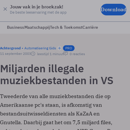
Jouw vak in je broekzak!
Download
De beste leeservaring met de app
Business
Maatschappij
Tech & Toekomst
Carrière
Achtergrond
Automatisering Gids
PRO
11 september 2003
leestijd 1 minuut
0 reacties
Miljarden illegale
muziekbestanden in VS
Tweederde van alle muziekbestanden die op
Amerikaanse pc's staan, is afkomstig van
bestandsuitwisseldiensten als KaZaA en
Gnutella. Daarbij gaat het om 7,5 miljard files,