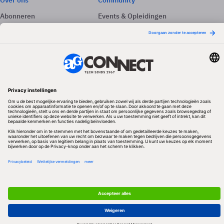
Over ons
Community
Abonneren
Events & Opleidingen
Adverteren
Nieuwsbrieven
Contact
Vacatures
Colofon
Whitepapers
Onze app
Privacyinstellingen
Volg ons
Redactionele partner
Algemene Voorwaarden & Copyrights
Privacy & Cookies