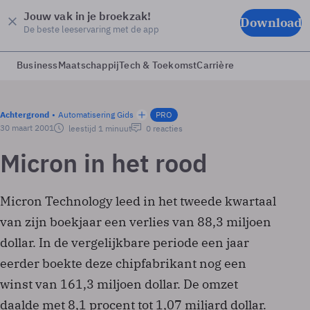
Jouw vak in je broekzak!
Download
De beste leeservaring met de app
Business
Maatschappij
Tech & Toekomst
Carrière
Achtergrond
Automatisering Gids
PRO
30 maart 2001
leestijd 1 minuut
0 reacties
Micron in het rood
Micron Technology leed in het tweede kwartaal
van zijn boekjaar een verlies van 88,3 miljoen
dollar. In de vergelijkbare periode een jaar
eerder boekte deze chipfabrikant nog een
winst van 161,3 miljoen dollar. De omzet
daalde met 8,1 procent tot 1,07 miljard dollar.