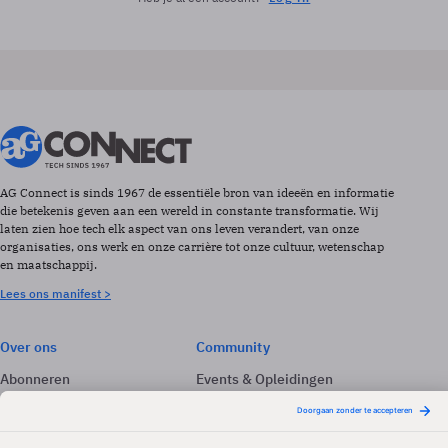
AG Connect is sinds 1967 de essentiële bron van ideeën en informatie
die betekenis geven aan een wereld in constante transformatie. Wij
laten zien hoe tech elk aspect van ons leven verandert, van onze
organisaties, ons werk en onze carrière tot onze cultuur, wetenschap
en maatschappij.
Lees ons manifest >
Over ons
Community
Abonneren
Events & Opleidingen
Adverteren
Nieuwsbrieven
Contact
Vacatures
Colofon
Whitepapers