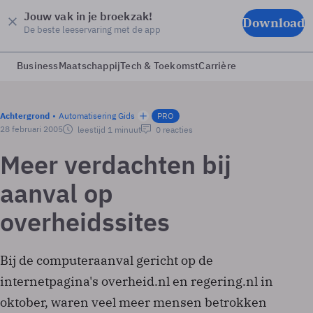
Jouw vak in je broekzak!
Download
De beste leeservaring met de app
Business
Maatschappij
Tech & Toekomst
Carrière
Achtergrond
Automatisering Gids
PRO
28 februari 2005
leestijd 1 minuut
0 reacties
Meer verdachten bij
aanval op
overheidssites
Bij de computeraanval gericht op de
internetpagina's overheid.nl en regering.nl in
oktober, waren veel meer mensen betrokken