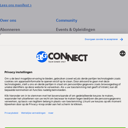
Lees ons manifest >
Over ons
Community
Abonneren
Events & Opleidingen
Adverteren
Nieuwsbrieven
Contact
Vacatures
Colofon
Whitepapers
Onze app
Privacyinstellingen
Volg ons
Redactionele partner
Algemene Voorwaarden & Copyrights