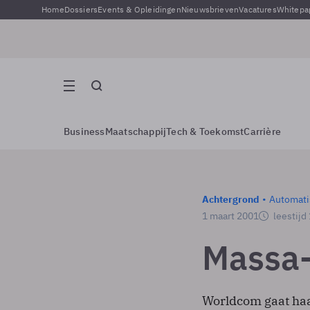
Home
Dossiers
Events & Opleidingen
Nieuwsbrieven
Vacatures
Whitepa
Business
Maatschappij
Tech & Toekomst
Carrière
Achtergrond
Automati
1 maart 2001
leestijd
Massa-
Worldcom gaat haas