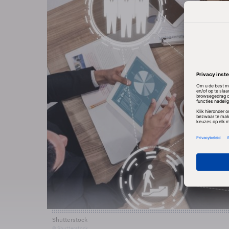
Shutterstock
© Shutterstock