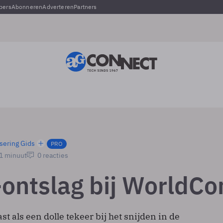
pers
Abonneren
Adverteren
Partners
sering Gids
PRO
 1 minuut
0 reacties
ontslag bij WorldC
t als een dolle tekeer bij het snijden in de