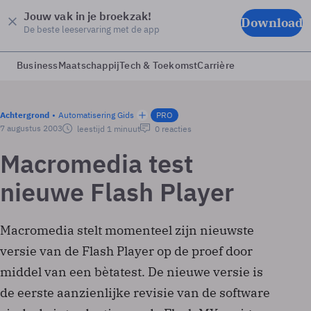
Jouw vak in je broekzak!
Download
De beste leeservaring met de app
Business
Maatschappij
Tech & Toekomst
Carrière
Achtergrond
Automatisering Gids
PRO
7 augustus 2003
leestijd 1 minuut
0 reacties
Macromedia test
nieuwe Flash Player
Macromedia stelt momenteel zijn nieuwste
versie van de Flash Player op de proef door
middel van een bètatest. De nieuwe versie is
de eerste aanzienlijke revisie van de software