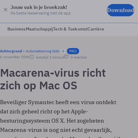
Jouw vak in je broekzak!
Download
De beste leeservaring met de app
Business
Maatschappij
Tech & Toekomst
Carrière
Achtergrond
Automatisering Gids
PRO
6 november 2006
leestijd 1 minuut
0 reacties
Macarena-virus richt
zich op Mac OS
Beveiliger Symantec heeft een virus ontdekt
dat zich geheel richt op het Apple-
besturingssysteem OS X. Het zogeheten
Macarena-virus is nog niet echt gevaarlijk,