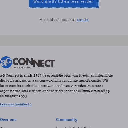
Word gratis lid en lees verder
Heb je al een account?
Log in
AG Connect is sinds 1967 de essentiële bron van ideeën en informatie
die betekenis geven aan een wereld in constante transformatie. Wij
laten zien hoe tech elk aspect van ons leven verandert, van onze
organisaties, ons werk en onze carrière tot onze cultuur, wetenschap
en maatschappij.
Lees ons manifest >
Over ons
Community