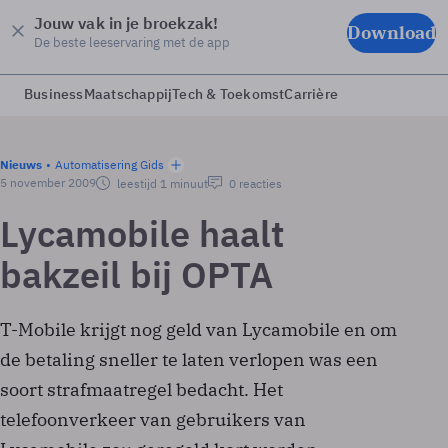
Jouw vak in je broekzak!
Download
De beste leeservaring met de app
Business
Maatschappij
Tech & Toekomst
Carrière
Nieuws
Automatisering Gids
5 november 2009
leestijd 1 minuut
0 reacties
Lycamobile haalt
bakzeil bij OPTA
T-Mobile krijgt nog geld van Lycamobile en om
de betaling sneller te laten verlopen was een
soort strafmaatregel bedacht. Het
telefoonverkeer van gebruikers van