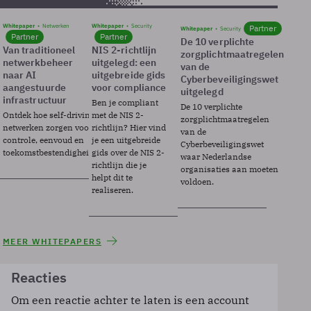
Whitepaper
Netwerken
Whitepaper
Security
Partner
Whitepaper
Security
Partner
Partner
De 10 verplichte
Van traditioneel
NIS 2-richtlijn
zorgplichtmaatregelen
netwerkbeheer
uitgelegd: een
van de
naar AI
uitgebreide gids
Cyberbeveiligingswet
aangestuurde
voor compliance
uitgelegd
infrastructuur
Ben je compliant
De 10 verplichte
Ontdek hoe self-driving
met de NIS 2-
zorgplichtmaatregelen
netwerken zorgen voor
richtlijn? Hier vind
van de
controle, eenvoud en
je een uitgebreide
Cyberbeveiligingswet
toekomstbestendigheid.
gids over de NIS 2-
waar Nederlandse
richtlijn die je
organisaties aan moeten
helpt dit te
voldoen.
realiseren.
MEER WHITEPAPERS
Reacties
Om een reactie achter te laten is een account