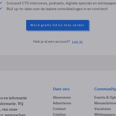
Inclusief CTO interviews, podcasts, digitale specials en whitepape
Blijf up-to-date over de laatste ontwikkelingen in en rond tech
Word gratis lid en lees verder
Heb je al een account?
Log in
Over ons
Community
Abonneren
Events & Opl
ën en informatie
Adverteren
Nieuwsbriev
sformatie. Wij
Contact
Vacatures
t, van onze
Colofon
Whitepapers
uur, wetenschap