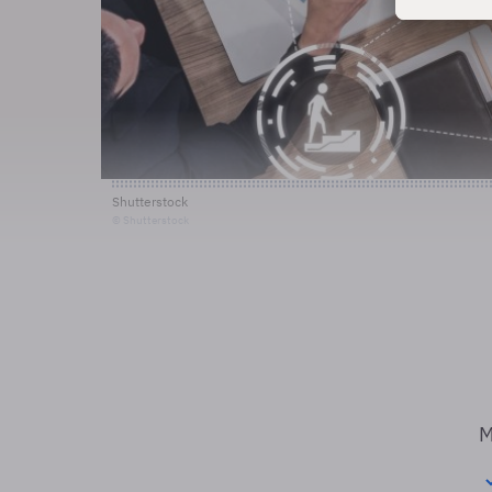
Shutterstock
© Shutterstock
M