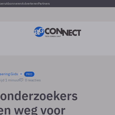
pers
Abonneren
Adverteren
Partners
sering Gids
PRO
ijd 1 minuut
0 reacties
 onderzoekers
en weg voor