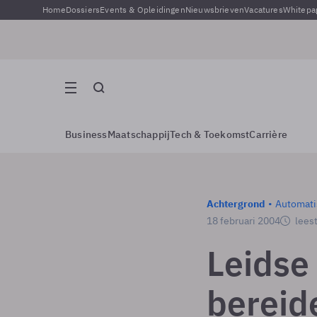
Home
Dossiers
Events & Opleidingen
Nieuwsbrieven
Vacatures
Whitepa
Business
Maatschappij
Tech & Toekomst
Carrière
Achtergrond
Automati
18 februari 2004
leest
Leidse
bereid