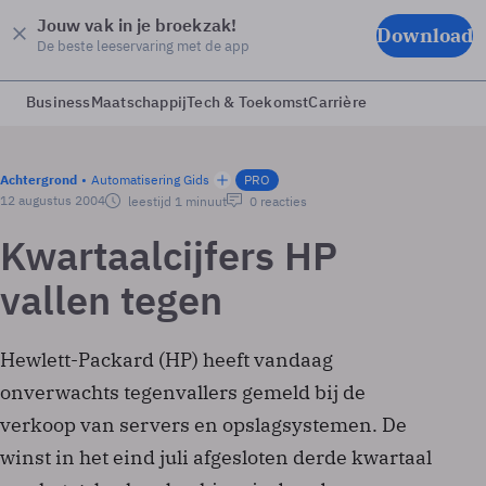
Jouw vak in je broekzak!
Download
De beste leeservaring met de app
Business
Maatschappij
Tech & Toekomst
Carrière
Achtergrond
Automatisering Gids
PRO
12 augustus 2004
leestijd 1 minuut
0 reacties
Kwartaalcijfers HP
vallen tegen
Hewlett-Packard (HP) heeft vandaag
onverwachts tegenvallers gemeld bij de
verkoop van servers en opslagsystemen. De
winst in het eind juli afgesloten derde kwartaal