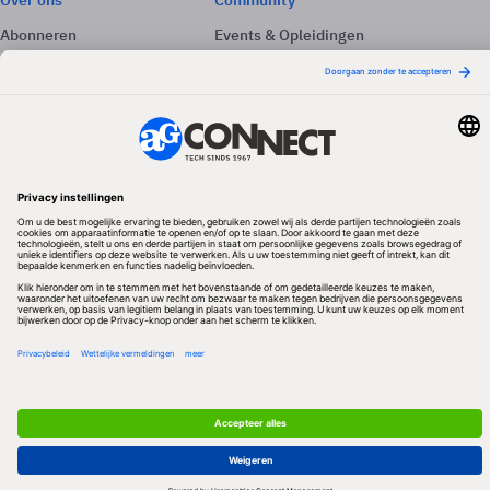
Over ons
Community
Abonneren
Events & Opleidingen
Adverteren
Nieuwsbrieven
Contact
Vacatures
Colofon
Whitepapers
Onze app
Privacyinstellingen
Volg ons
Redactionele partner
Algemene Voorwaarden & Copyrights
Privacy & Cookies