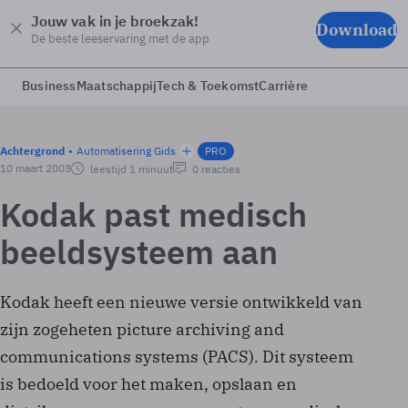
Jouw vak in je broekzak!
Download
De beste leeservaring met de app
Business
Maatschappij
Tech & Toekomst
Carrière
Achtergrond
Automatisering Gids
PRO
10 maart 2003
leestijd 1 minuut
0 reacties
Kodak past medisch
beeldsysteem aan
Kodak heeft een nieuwe versie ontwikkeld van
zijn zogeheten picture archiving and
communications systems (PACS). Dit systeem
is bedoeld voor het maken, opslaan en