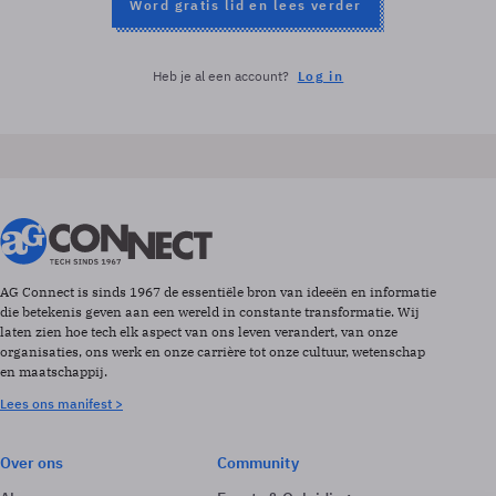
Word gratis lid en lees verder
Heb je al een account?
Log in
AG Connect is sinds 1967 de essentiële bron van ideeën en informatie
die betekenis geven aan een wereld in constante transformatie. Wij
laten zien hoe tech elk aspect van ons leven verandert, van onze
organisaties, ons werk en onze carrière tot onze cultuur, wetenschap
en maatschappij.
Lees ons manifest >
Over ons
Community