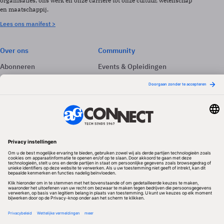
organisaties, ons werk en onze carrière tot onze cultuur, wetenschap
en maatschappij.
Lees ons manifest >
Over ons
Community
Abonneren
Events & Opleidingen
Adverteren
Nieuwsbrieven
Contact
Vacatures
Colofon
Whitepapers
Onze app
Privacyinstellingen
Volg ons
Redactionele partner