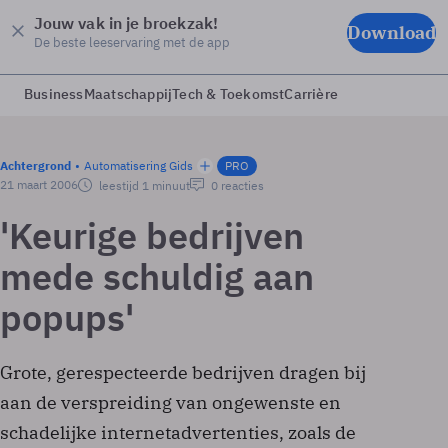
Jouw vak in je broekzak!
Download
De beste leeservaring met de app
Business
Maatschappij
Tech & Toekomst
Carrière
Achtergrond
Automatisering Gids
PRO
21 maart 2006
leestijd 1 minuut
0 reacties
'Keurige bedrijven
mede schuldig aan
popups'
Grote, gerespecteerde bedrijven dragen bij
aan de verspreiding van ongewenste en
schadelijke internetadvertenties, zoals de