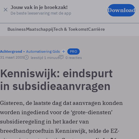
Jouw vak in je broekzak!
Download
De beste leeservaring met de app
Business
Maatschappij
Tech & Toekomst
Carrière
Achtergrond
Automatisering Gids
PRO
31 maart 2005
leestijd 1 minuut
0 reacties
Kenniswijk: eindspurt
in subsidieaanvragen
Gisteren, de laatste dag dat aanvragen konden
worden ingediend voor de ‘grote-diensten’
subsidieregeling in het kader van
breedbandproeftuin Kenniswijk, telde de EZ-