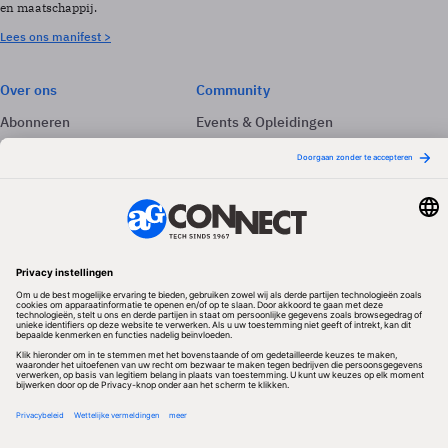
en maatschappij.
Lees ons manifest >
Over ons
Community
Abonneren
Events & Opleidingen
Adverteren
Nieuwsbrieven
Contact
Vacatures
Colofon
Whitepapers
Onze app
Privacyinstellingen
Volg ons
Redactionele partner