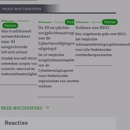
MEER WHITEPAPERS
Whitepaper
Netwerken
Partner
Partner
Whitepaper
Security
Whitepaper
Security
Partner
De 10 verplichte
Voldoen aan BIO2
Van traditioneel
zorgplichtmaatregelen
Een uitgebreide gids over BIO2,
netwerkbeheer
van de
het verplichte
naar AI
Cyberbeveiligingswet
informatiebeveiligingsframewor
aangestuurde
uitgelegd
voor alle Nederlandse
infrastructuur
De 10 verplichte
overheidsorganisaties.
Ontdek hoe self-driving
zorgplichtmaatregelen
netwerken zorgen voor
van de
controle, eenvoud en
Cyberbeveiligingswet
toekomstbestendigheid.
waar Nederlandse
organisaties aan moeten
voldoen.
MEER WHITEPAPERS
Reacties