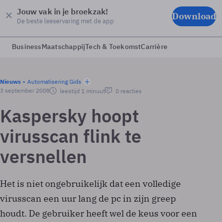
Jouw vak in je broekzak!
Download
De beste leeservaring met de app
Business
Maatschappij
Tech & Toekomst
Carrière
Nieuws
Automatisering Gids
3 september 2008
leestijd 1 minuut
0 reacties
Kaspersky hoopt
virusscan flink te
versnellen
Het is niet ongebruikelijk dat een volledige
virusscan een uur lang de pc in zijn greep
houdt. De gebruiker heeft wel de keus voor een