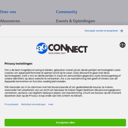
Over ons
Community
Abonneren
Events & Opleidingen
Adverteren
Nieuwsbrieven
Contact
Vacatures
Colofon
Whitepapers
Onze app
Privacyinstellingen
Volg ons
Redactionele partner
Algemene Voorwaarden & Copyrights
Privacy & Cookies