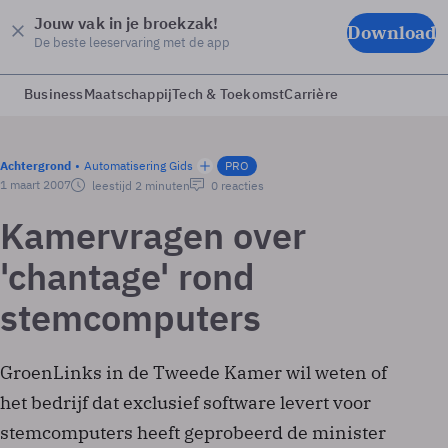
Jouw vak in je broekzak!
Download
De beste leeservaring met de app
Business
Maatschappij
Tech & Toekomst
Carrière
Achtergrond
Automatisering Gids
PRO
1 maart 2007
leestijd 2 minuten
0 reacties
Kamervragen over
'chantage' rond
stemcomputers
GroenLinks in de Tweede Kamer wil weten of
het bedrijf dat exclusief software levert voor
stemcomputers heeft geprobeerd de minister