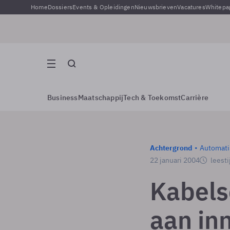
Home
Dossiers
Events & Opleidingen
Nieuwsbrieven
Vacatures
Whitepa
Business
Maatschappij
Tech & Toekomst
Carrière
Achtergrond
Automati
22 januari 2004
leesti
Kabels
aan inn