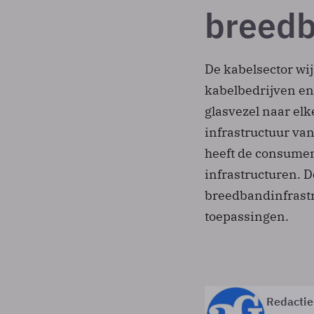
breedb
De kabelsector wi
kabelbedrijven en
glasvezel naar el
infrastructuur va
heeft de consumen
infrastructuren. De
breedbandinfrastr
toepassingen.
Redactie