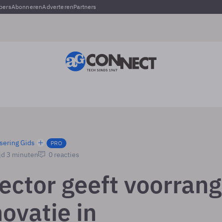
pers
Abonneren
Adverteren
Partners
sering Gids
PRO
jd 3 minuten
0 reacties
ector geeft voorrang
ovatie in