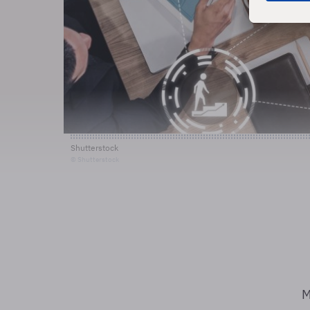
Shutterstock
© Shutterstock
M