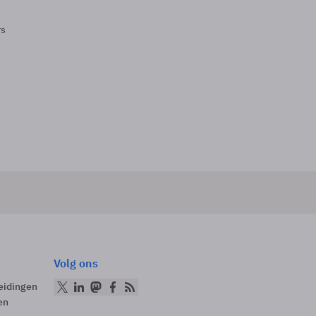
rs
Volg ons
eidingen
en