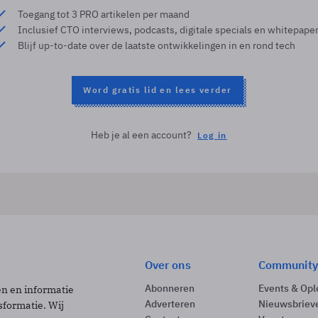
Toegang tot 3 PRO artikelen per maand
Inclusief CTO interviews, podcasts, digitale specials en whitepape
Blijf up-to-date over de laatste ontwikkelingen in en rond tech
Word gratis lid en lees verder
Heb je al een account?
Log in
Over ons
Community
Abonneren
Events & Opl
ën en informatie
Adverteren
Nieuwsbriev
sformatie. Wij