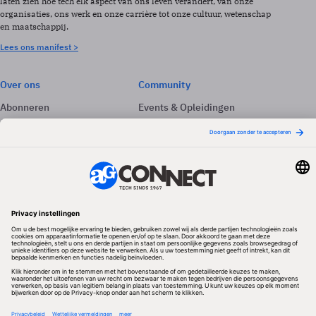
laten zien hoe tech elk aspect van ons leven verandert, van onze
organisaties, ons werk en onze carrière tot onze cultuur, wetenschap
en maatschappij.
Lees ons manifest >
Over ons
Community
Abonneren
Events & Opleidingen
Adverteren
Nieuwsbrieven
Contact
Vacatures
Colofon
Whitepapers
Onze app
Privacyinstellingen
Volg ons
Redactionele partner