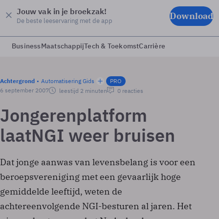
Jouw vak in je broekzak!
Download
De beste leeservaring met de app
Business
Maatschappij
Tech & Toekomst
Carrière
Achtergrond
Automatisering Gids
PRO
6 september 2007
leestijd 2 minuten
0 reacties
Jongerenplatform
laatNGI weer bruisen
Dat jonge aanwas van levensbelang is voor een
beroepsvereniging met een gevaarlijk hoge
gemiddelde leeftijd, weten de
achtereenvolgende NGI-besturen al jaren. Het