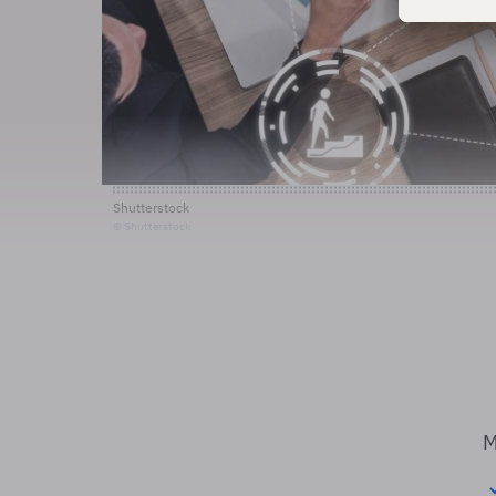
Shutterstock
© Shutterstock
M