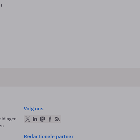
rs
Volg ons
eidingen
en
Redactionele partner