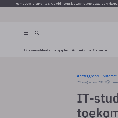
Home
Dossiers
Events & Opleidingen
Nieuwsbrieven
Vacatures
Whitepa
Business
Maatschappij
Tech & Toekomst
Carrière
Achtergrond
Automati
22 augustus 2003
lees
IT-stu
toeko