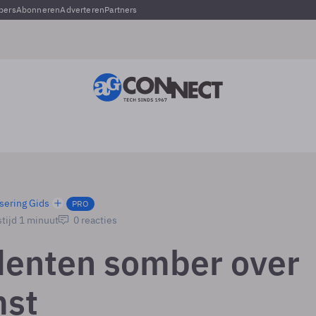
pers
Abonneren
Adverteren
Partners
sering Gids
PRO
tijd 1 minuut
0 reacties
denten somber over
mst