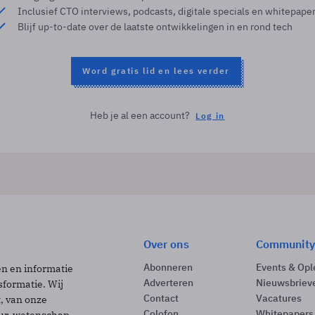
Inclusief CTO interviews, podcasts, digitale specials en whitepape
Blijf up-to-date over de laatste ontwikkelingen in en rond tech
Word gratis lid en lees verder
Heb je al een account?
Log in
Over ons
Community
Abonneren
Events & Opl
ën en informatie
Adverteren
Nieuwsbriev
sformatie. Wij
Contact
Vacatures
t, van onze
Colofon
Whitepapers