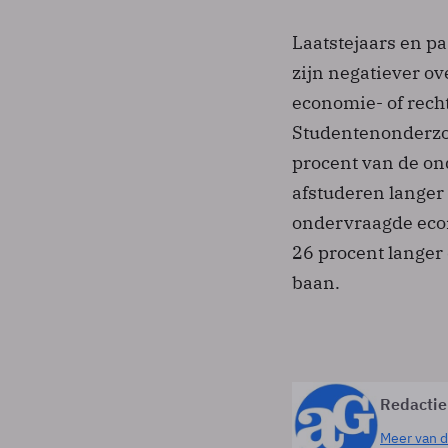
Laatstejaars en p
zijn negatiever o
economie- of rech
Studentenonderzoe
procent van de on
afstuderen langer 
ondervraagde econ
26 procent langer 
baan.
Redactie
Meer van d