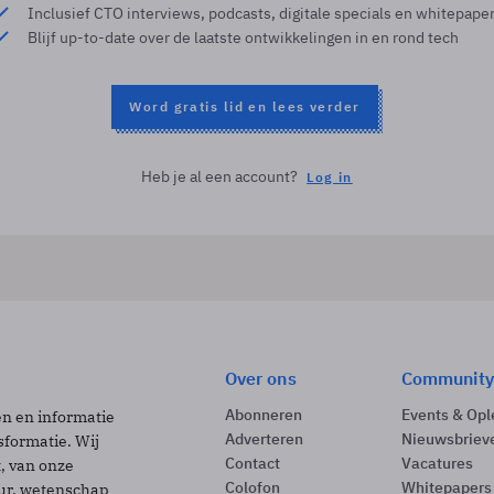
Inclusief CTO interviews, podcasts, digitale specials en whitepape
Blijf up-to-date over de laatste ontwikkelingen in en rond tech
Word gratis lid en lees verder
Heb je al een account?
Log in
Over ons
Community
Abonneren
Events & Opl
ën en informatie
Adverteren
Nieuwsbriev
sformatie. Wij
Contact
Vacatures
t, van onze
Colofon
Whitepapers
uur, wetenschap