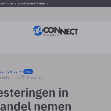
pers
Abonneren
Adverteren
Partners
sering Gids
PRO
stijd 1 minuut
0 reacties
esteringen in
handel nemen