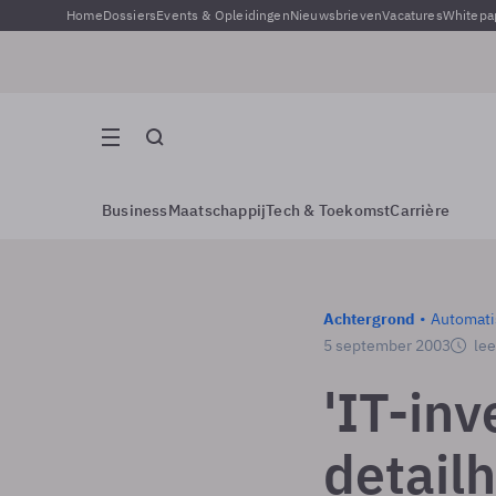
Home
Dossiers
Events & Opleidingen
Nieuwsbrieven
Vacatures
Whitepa
Business
Maatschappij
Tech & Toekomst
Carrière
Achtergrond
Automati
5 september 2003
lee
'IT-inv
detail