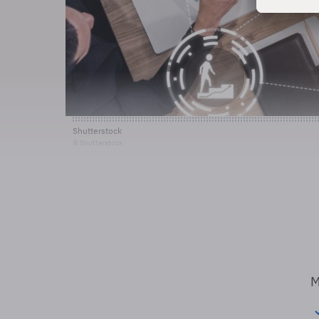
Shutterstock
© Shutterstock
M