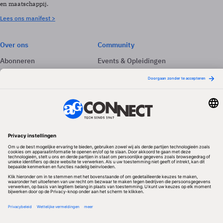
en maatschappij.
Lees ons manifest >
Over ons
Community
Abonneren
Events & Opleidingen
Adverteren
Nieuwsbrieven
Contact
Vacatures
Colofon
Whitepapers
Onze app
Privacyinstellingen
Volg ons
Redactionele partner