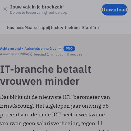
Jouw vak in je broekzak!
Download
De beste leeservaring met de app
Business
Maatschappij
Tech & Toekomst
Carrière
Achtergrond
Automatisering Gids
PRO
4 november 2004
leestijd 1 minuut
0 reacties
IT-branche betaalt
vrouwen minder
Dat blijkt uit de nieuwste ICT-barometer van
Ernst&Young. Het afgelopen jaar ontving 58
procent van de in de ICT-sector werkzame
vrouwen geen salarisverhoging, tegen 41