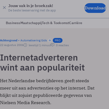
Jouw vak in je broekzak!
Download
De beste leeservaring met de app
Business
Maatschappij
Tech & Toekomst
Carrière
Achtergrond
Automatisering Gids
PRO
22 augustus 2006
leestijd 1 minuut
0 reacties
Internetadverteren
wint aan populariteit
Het Nederlandse bedrijfsleven geeft steeds
meer uit aan advertenties op het internet. Dat
blijkt uit zojuist gepubliceerde gegevens van
Nielsen Media Research.