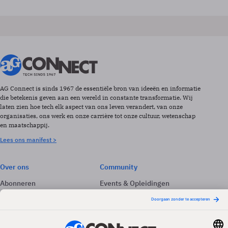
AG Connect is sinds 1967 de essentiële bron van ideeën en informatie
die betekenis geven aan een wereld in constante transformatie. Wij
laten zien hoe tech elk aspect van ons leven verandert, van onze
organisaties, ons werk en onze carrière tot onze cultuur, wetenschap
en maatschappij.
Lees ons manifest >
Over ons
Community
Abonneren
Events & Opleidingen
Adverteren
Nieuwsbrieven
Contact
Vacatures
Colofon
Whitepapers