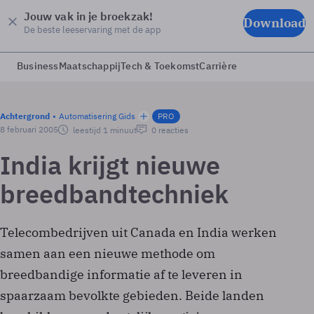
Jouw vak in je broekzak!
Download
De beste leeservaring met de app
Business
Maatschappij
Tech & Toekomst
Carrière
Achtergrond
Automatisering Gids
PRO
8 februari 2005
leestijd 1 minuut
0 reacties
India krijgt nieuwe
breedbandtechniek
Telecombedrijven uit Canada en India werken
samen aan een nieuwe methode om
breedbandige informatie af te leveren in
spaarzaam bevolkte gebieden. Beide landen