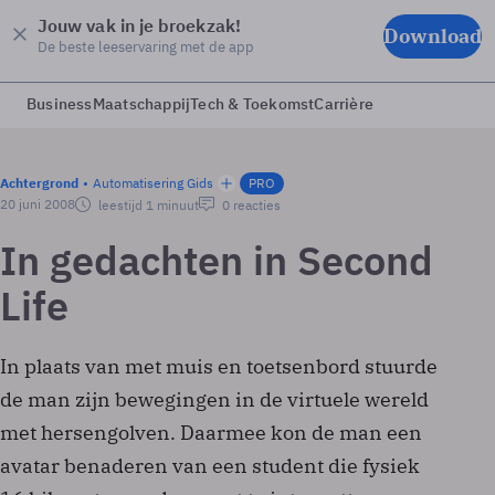
Jouw vak in je broekzak!
Download
De beste leeservaring met de app
Business
Maatschappij
Tech & Toekomst
Carrière
Achtergrond
Automatisering Gids
PRO
20 juni 2008
leestijd 1 minuut
0 reacties
In gedachten in Second
Life
In plaats van met muis en toetsenbord stuurde
de man zijn bewegingen in de virtuele wereld
met hersengolven. Daarmee kon de man een
avatar benaderen van een student die fysiek